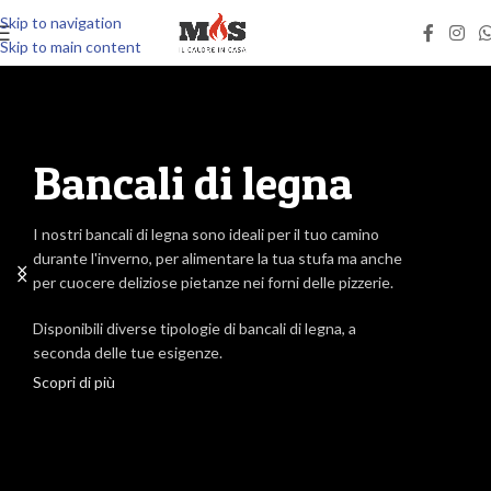
Skip to navigation
Skip to main content
P
ellet di alta
r
Bancali di legna
ualità
I nos
I nostri bancali di legna sono ideali per il tuo camino
mater
durante l'inverno, per alimentare la tua stufa ma anche
odotto ecologico e conveniente per riscaldare la tua
temp
per cuocere deliziose pietanze nei forni delle pizzerie.
 il tuo ufficio o il tuo negozio.
Sono 
Disponibili diverse tipologie di bancali di legna, a
tibile con diverse tipologie di stufe e caldaie,
e gar
seconda delle tue esigenze.
ndo una soluzione versatile per il riscaldamento.
Scopri di più
Inolt
i di più
cresc
Scopr