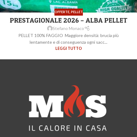
OFFERTE
,
PELLET
PRESTAGIONALE 2026 – ALBA PELLET
Stefano Monaco
PELLET 100% FAGGIO Maggiore densità: brucia più
lentamente e di conseguenza ogni sacc...
LEGGI TUTTO