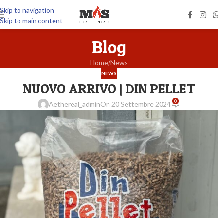
Skip to navigation
Skip to main content
Blog
Home
News
NEWS
NUOVO ARRIVO | DIN PELLET
0
Aethereal_admin
On 20 Settembre 2024